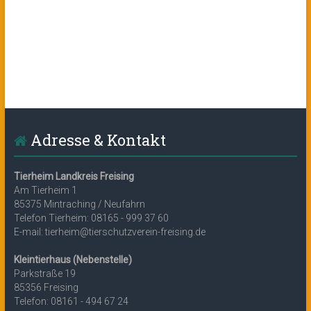
Adresse & Kontakt
Tierheim Landkreis Freising
Am Tierheim 1
85375 Mintraching / Neufahrn
Telefon Tierheim: 08165 - 999 37 60
E-mail: tierheim@tierschutzverein-freising.de
Kleintierhaus (Nebenstelle)
Parkstraße 19
85356 Freising
Telefon: 08161 - 494 67 24