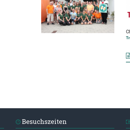
C
T
Besuchszeiten