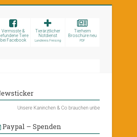
Vermisste &
Tierärztlicher
Tierheim
efundene Tiere
Notdienst
Broschüre neu
bei Facebook
Landkreis Freising
PDF
ewsticker
Unsere Kaninchen & Co brauchen unbedingt ein neues Kleint
Paypal – Spenden