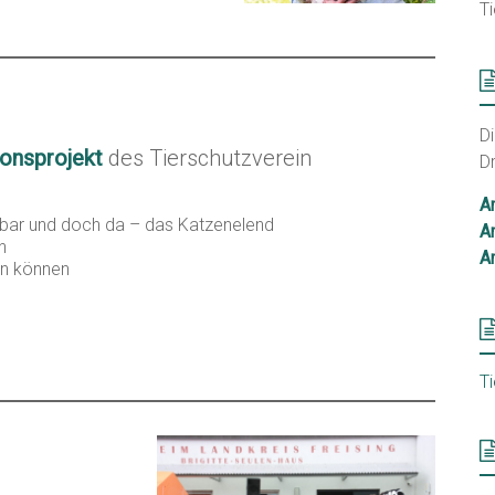
Ti
D
ionsprojekt
des Tierschutzverein
D
A
tbar und doch da – das Katzenelend
A
n
A
un können
T