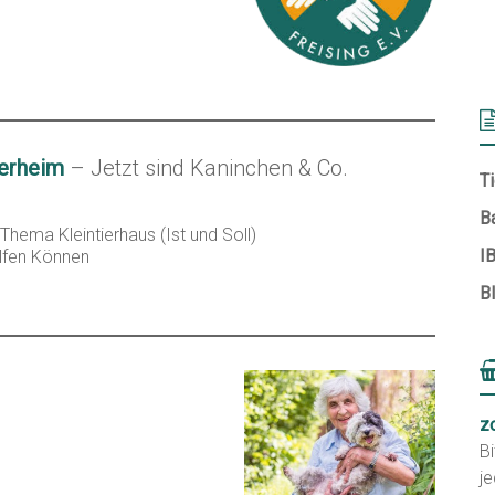
erheim
– Jetzt sind Kaninchen & Co.
Ti
B
Thema Kleintierhaus (Ist und Soll)
I
lfen Können
B
z
Bi
je