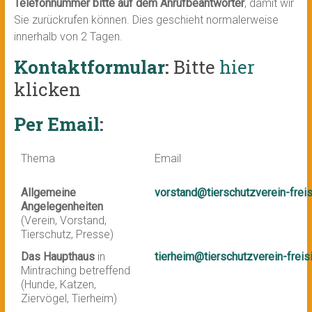
Telefonnummer bitte auf dem Anrufbeantworter
, damit wir
Sie zurückrufen können. Dies geschieht normalerweise
innerhalb von 2 Tagen.
Kontaktformular
:
Bitte
hier
klicken
Per Email
:
Thema
Email
Allgemeine
vorstand@tierschutzverein-freis
Angelegenheiten
(Verein, Vorstand,
Tierschutz, Presse)
Das Haupthaus
in
tierheim@tierschutzverein-freis
Mintraching betreffend
(Hunde, Katzen,
Ziervögel, Tierheim)