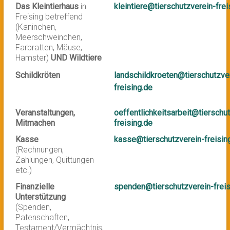
Das Kleintierhaus
in
kleintiere@tierschutzverein-frei
Freising betreffend
(Kaninchen,
Meerschweinchen,
Farbratten, Mäuse,
Hamster)
UND
Wildtiere
Schildkröten
landschildkroeten@tierschutzve
freising.de
Veranstaltungen,
oeffentlichkeitsarbeit@tierschu
Mitmachen
freising.de
Kasse
kasse@tierschutzverein-freisin
(Rechnungen,
Zahlungen, Quittungen
etc.)
Finanzielle
spenden@tierschutzverein-freis
Unterstützung
(Spenden,
Patenschaften,
Testament/Vermächtnis,