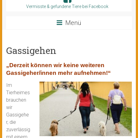
Vermisste & gefundene Tiere bei Facebook
Menü
Gassigehen
„Derzeit können wir keine weiteren
Gassigeher/innen mehr aufnehmen!“
Im
Tierheimes
brauchen
wir
Gassigehe
r, die
zuverlässig
mit einem