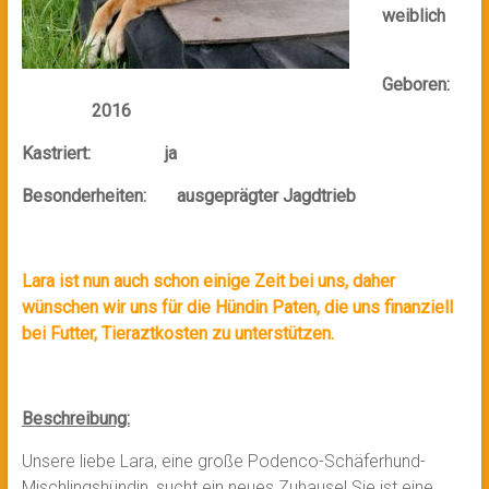
weiblich
Geboren:
2016
Kastriert: ja
Besonderheiten: ausgeprägter Jagdtrieb
Lara ist nun auch schon einige Zeit bei uns, daher
wünschen wir uns für die Hündin Paten, die uns finanziell
bei Futter, Tieraztkosten zu unterstützen.
Beschreibung:
Unsere liebe Lara, eine große Podenco-Schäferhund-
Mischlingshündin, sucht ein neues Zuhause! Sie ist eine