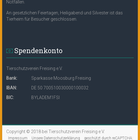
Notfällen.
An gesetzlichen Feiertagen, Heiligabend und Silvester ist das
Tierheim für Besucher geschlossen.
Spendenkonto
Tierschutzverein Freising e.V.
Bank:
Sparkasse Moosburg Freising
IBAN:
DE 50 700510030000100032
BIC:
BYLADEM1FSI
Copyright © 2018 bei Tierschutzverein Freising e.V.
Impressum
Unsere Datenschutzerklärung
geschützt durch reCAPTCHA: