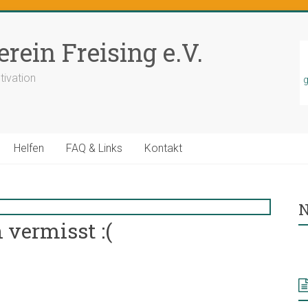
rein Freising e.V.
tivation
g
Helfen
FAQ & Links
Kontakt
N
vermisst :(