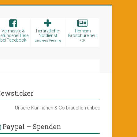
Vermisste &
Tierärztlicher
Tierheim
efundene Tiere
Notdienst
Broschüre neu
bei Facebook
Landkreis Freising
PDF
ewsticker
Unsere Kaninchen & Co brauchen unbedingt ein neues Kleinti
Paypal – Spenden