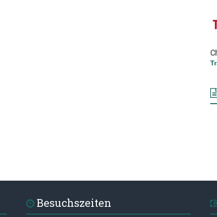
C
T
Besuchszeiten