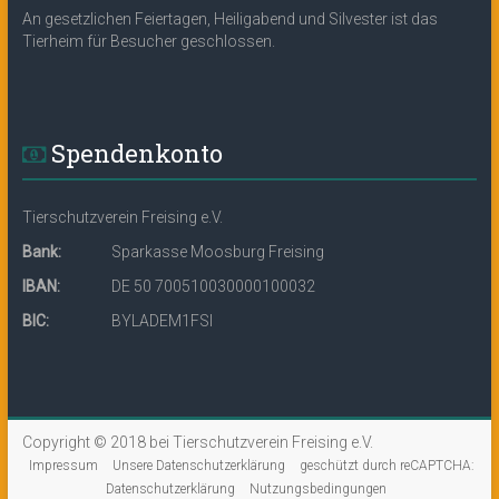
An gesetzlichen Feiertagen, Heiligabend und Silvester ist das
Tierheim für Besucher geschlossen.
Spendenkonto
Tierschutzverein Freising e.V.
Bank:
Sparkasse Moosburg Freising
IBAN:
DE 50 700510030000100032
BIC:
BYLADEM1FSI
Copyright © 2018 bei Tierschutzverein Freising e.V.
Impressum
Unsere Datenschutzerklärung
geschützt durch reCAPTCHA:
Datenschutzerklärung
Nutzungsbedingungen