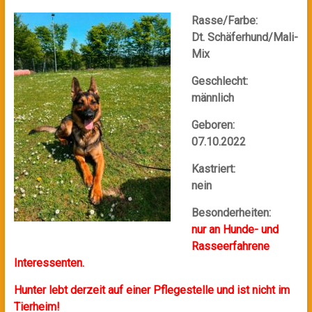
Rasse/Farbe:
Dt. Schäferhund/Mali-
Mix
Geschlecht:
männlich
Geboren:
07.10.2022
Kastriert:
nein
Besonderheiten:
nur an Hunde- und
Rasseerfahrene
Interessenten.
Hunter lebt derzeit auf einer Pflegestelle und ist nicht im
Tierheim!