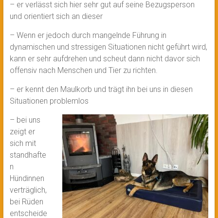
– ⁠er verlässt sich hier sehr gut auf seine Bezugsperson
und orientiert sich an dieser
– ⁠Wenn er jedoch durch mangelnde Führung in
dynamischen und stressigen Situationen nicht geführt wird,
kann er sehr aufdrehen und scheut dann nicht davor sich
offensiv nach Menschen und Tier zu richten.
– er kennt den Maulkorb und trägt ihn bei uns in diesen
Situationen problemlos
– bei uns
zeigt er
sich mit
standhafte
n
Hündinnen
verträglich,
bei Rüden
entscheide