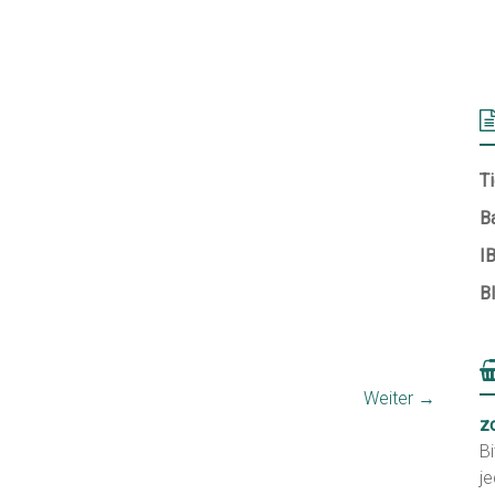
Ti
B
I
B
Weiter →
z
Bi
je