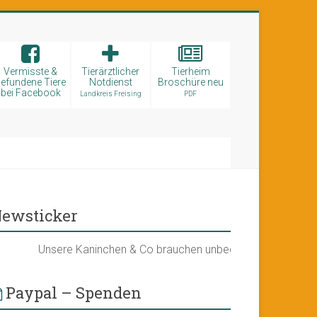
Vermisste &
Tierärztlicher
Tierheim
efundene Tiere
Notdienst
Broschüre neu
bei Facebook
Landkreis Freising
PDF
ewsticker
Unsere Kaninchen & Co brauchen unbedingt ein neues Kleinti
Paypal – Spenden