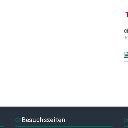
C
T
Besuchszeiten