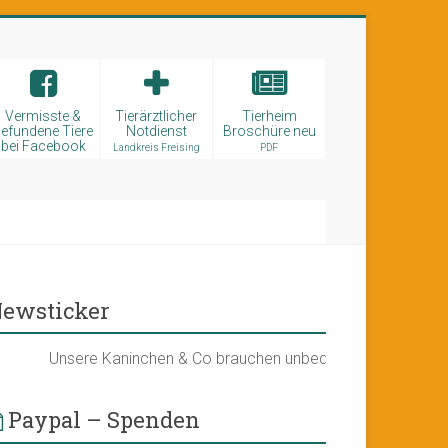
Vermisste &
Tierärztlicher
Tierheim
efundene Tiere
Notdienst
Broschüre neu
bei Facebook
Landkreis Freising
PDF
ewsticker
Unsere Kaninchen & Co brauchen unbedingt ein neues Kleintie
Paypal – Spenden