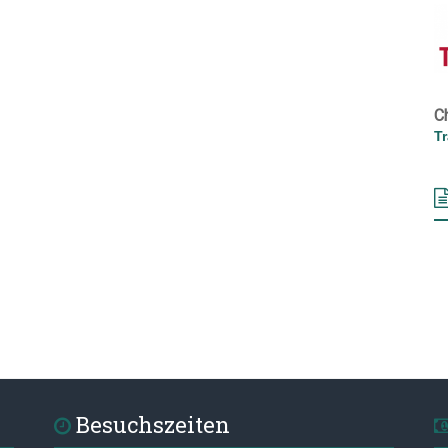
C
T
Besuchszeiten