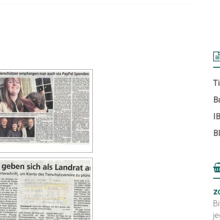
 EINE SLIDESHOW]
Ti
B
I
B
z
Bi
je