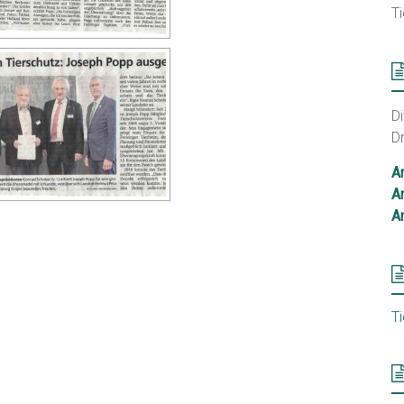
Ti
D
D
A
A
A
T