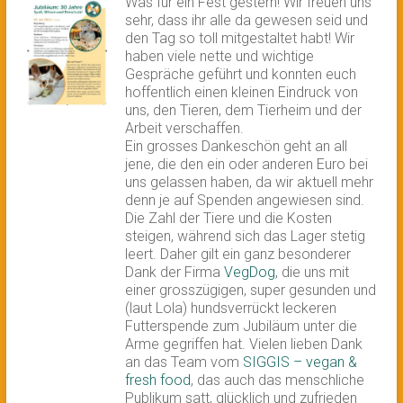
Was für ein Fest gestern! Wir freuen uns
sehr, dass ihr alle da gewesen seid und
den Tag so toll mitgestaltet habt! Wir
haben viele nette und wichtige
Gespräche geführt und konnten euch
hoffentlich einen kleinen Eindruck von
uns, den Tieren, dem Tierheim und der
Arbeit verschaffen.
Ein grosses Dankeschön geht an all
jene, die den ein oder anderen Euro bei
uns gelassen haben, da wir aktuell mehr
denn je auf Spenden angewiesen sind.
Die Zahl der Tiere und die Kosten
steigen, während sich das Lager stetig
leert. Daher gilt ein ganz besonderer
Dank der Firma
VegDog
, die uns mit
einer grosszügigen, super gesunden und
(laut Lola) hundsverrückt leckeren
Futterspende zum Jubiläum unter die
Arme gegriffen hat. Vielen lieben Dank
an das Team vom
SIGGIS – vegan &
fresh food
, das auch das menschliche
Publikum satt, glücklich und zufrieden