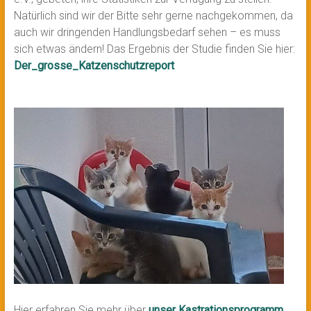
Natürlich sind wir der Bitte sehr gerne nachgekommen, da
auch wir dringenden Handlungsbedarf sehen – es muss
sich etwas ändern! Das Ergebnis der Studie finden Sie hier:
Der_grosse_Katzenschutzreport
Hier erfahren Sie mehr über
unser Kastrationsprogramm