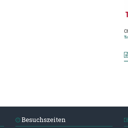
C
T
Besuchszeiten