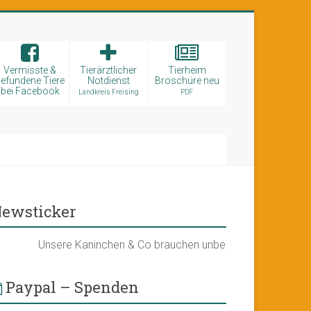
Vermisste &
Tierärztlicher
Tierheim
efundene Tiere
Notdienst
Broschüre neu
bei Facebook
Landkreis Freising
PDF
ewsticker
Unsere Kaninchen & Co brauchen unbedingt ein neues Kleint
Paypal – Spenden