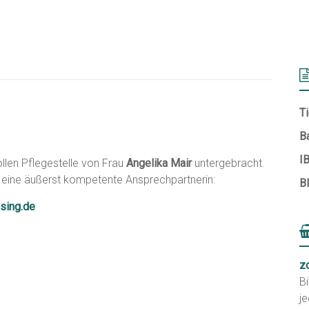
Ti
B
I
llen Pflegestelle von Frau
Angelika Mair
untergebracht.
hr eine äußerst kompetente Ansprechpartnerin:
B
ising.de
z
Bi
je