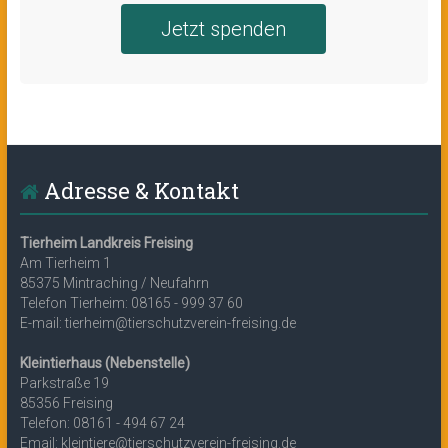
Jetzt spenden
Adresse & Kontakt
Tierheim Landkreis Freising
Am Tierheim 1
85375 Mintraching / Neufahrn
Telefon Tierheim: 08165 - 999 37 60
E-mail: tierheim@tierschutzverein-freising.de
Kleintierhaus (Nebenstelle)
Parkstraße 19
85356 Freising
Telefon: 08161 - 494 67 24
Email: kleintiere@tierschutzverein-freising.de